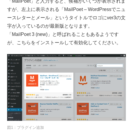
「MailPoet」と入力すると、候補がいくつか表示されま
無料相談
すが、左上に表示される「MailPoet – WordPressでニュ
ースレターとメール」というタイトルでロゴにver3の文
字が入っているのが最新版となります。
「MailPoet 3 (new)」と呼ばれることもあるようです
が、こちらをインストールして有効化してください。
図1：プラグイン追加