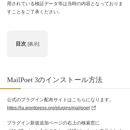
用されている検証データ等は当時の内容となっておりま
すことをご了承ください。
目次
[
表示
]
初めての方へ
サービス
MailPoet 3のインストール方法
制作事例
ブログ
公式のプラグイン配布サイトはこちらになります。
https://ja.wordpress.org/plugins/mailpoet
お問い合わせ
プラグイン新規追加ページの右上の検索窓に