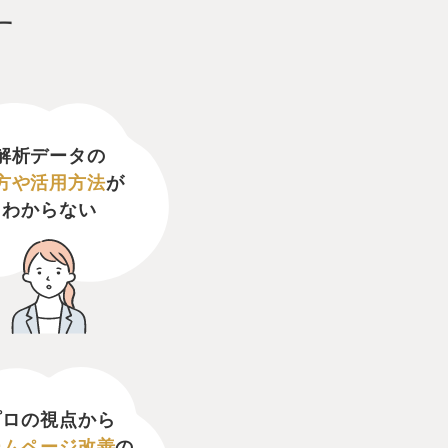
す
解析データの
方や活用方法
が
わからない
プロの視点から
ームページ改善
の