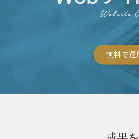
無料で運
成果