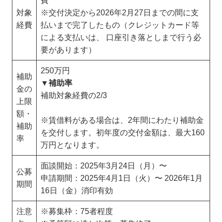
費
対象
※交付決定から2026年2月27日までの間に支
経費
払いまで完了したもの（クレジットカード等
による支払いは、 口座引き落としまで行う必
要があります）
250万円
補助
▼補助率
金の
補助対象経費の2/3
上限
額・
※賃借料がある場合は、2年間にわたり補助金
補助
を交付します。初年度の交付金額は、最大160
率
万円となります。
面談開始：2025年3⽉24⽇（月）〜
公募
申請期間：2025年4⽉1⽇（火）〜 2026年1⽉
期間
16⽇（金）消印有効
注意
※募集枠：75者程度