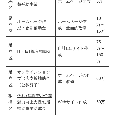
馬
ホームページ開設
5万
費補助事業
区
足
10
ホームページ作
ホームページ作
立
万〜
成・更新補助金
成・全面的改修
区
15万
75
足
自社ECサイト作
万〜
立
IT・IoT導入補助金
成
150
区
万
足
オンラインショッ
ホームページの作
立
プ出店支援補助金
60万
成・改修
区
（公募終了）
板
令和7年度中小企業
橋
魅力向上支援包括
Webサイト作成
50万
区
補助事業助成金