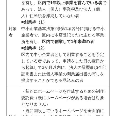
を有し、
区内で1年以上事業を営んでいる者
で
あって、法人（個人）事業税及び法人（個
人）住民税を滞納していない者
■創業枠（1）
対象
中小企業基本法第2条第1項各号に掲げる中小
者
企業者で、区内に本店登記または主たる事業
所を有し、
区内で創業して1年未満の者
■創業枠（2）
区内で中小企業者として創業することを予定
している者であって、申請をした日の翌日か
ら起算して3か月以内に、法人の履歴事項全部
証明書または個人事業の開業届出書の写しを
提出することができる見込みの者
・新たにホームページを作成するための制作
委託費（既にホームページがある場合は対象
となりません）
・既に開設しているホームページを全面的に