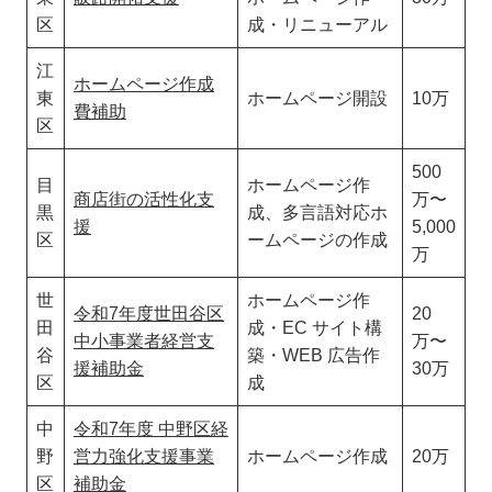
区
成・リニューアル
江
ホームページ作成
東
ホームページ開設
10万
費補助
区
500
目
ホームページ作
商店街の活性化支
万〜
黒
成、多言語対応ホ
援
5,000
区
ームページの作成
万
世
ホームページ作
令和7年度世田谷区
20
田
成・EC サイト構
中小事業者経営支
万〜
谷
築・WEB 広告作
援補助金
30万
区
成
中
令和7年度 中野区経
野
営力強化支援事業
ホームページ作成
20万
区
補助金