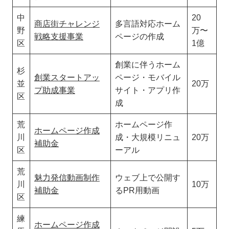
中
20
商店街チャレンジ
多言語対応ホーム
野
万〜
戦略支援事業
ページの作成
区
1億
創業に伴うホーム
杉
創業スタートアッ
ページ・モバイル
並
20万
プ助成事業
サイト・アプリ作
区
成
荒
ホームページ作
ホームページ作成
川
成・大規模リニュ
20万
補助金
区
ーアル
荒
魅力発信動画制作
ウェブ上で公開す
川
10万
補助金
るPR用動画
区
練
ホームページ作成