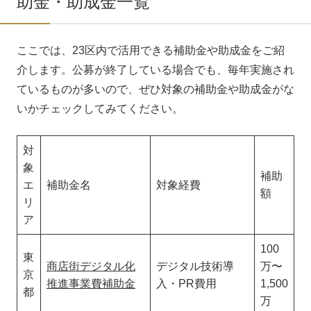
助金・助成金一覧
ここでは、23区内で活用できる補助金や助成金をご紹
介します。公募が終了している場合でも、毎年実施され
ているものが多いので、ぜひ対象の補助金や助成金がな
いかチェックしてみてください。
初めての方へ
対
象
サービス
補助
エ
補助金名
対象経費
額
リ
制作事例
ア
ブログ
100
東
商店街デジタル化
デジタル技術導
万〜
お問い合わせ
京
推進事業費補助金
入・PR費用
1,500
都
万