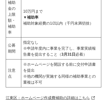
補助
金の
10万円まで
上限
▼補助率
額・
補助対象経費の1/2以内（千円未満切捨）
補助
率
指定なし
公募
※申請年度内に事業を完了し、事業実績報
期間
告書を提出すること（
3月31日
必着）
※ホームページを開設する前に交付申請書
注意
を提出
点
※他の機関が実施する同様の補助事業との
重複は不可
江東区：ホームページ作成費補助の詳細はこちら