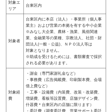
対象エ
台東区内
リア
台東区内に本店（法人）・事業所（個人事
業主）および営業の本拠を有する中小企業
※みなし大企業、農林・漁業、風俗関連
業、金融業等の業種、宗教法人、社団・財
対象者
団法人(一般・公益)、ＮＰＯ法人等は
対象となりません。
※助成を受けるためには、書類審査で採択
される必要があります。
・謝金（専門家謝礼金など）
・事務費（広告掲載費、印刷製本費、会場
借上費など）
対象経
・工事・設備費（内装費、改装・改築費、
費
増築費、看板等設置費、店舗デザイン費、
什器費＊台東区内の店舗に限ります）
・委託費（調査委託費、営業サポート委託