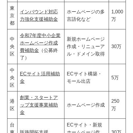
無料相談
東
インバウンド対応
ホームページの多
1,000
京
力強化支援補助金
言語化など
万
都
令和7年度中小企業
中
新規ホームページ
ホームページ作成
央
作成・リニューア
30万
費補助金
（公募終
区
ル・ドメイン取得
了）
中
ECサイト活用補助
ECサイト構築・
央
5万
金
モール出店
区
創業・スタートア
港
250
ップ支援事業補助
ホームページ作成
区
万
金
台
ECサイト・新規
東
販路開拓支援
ホームページ作
30万