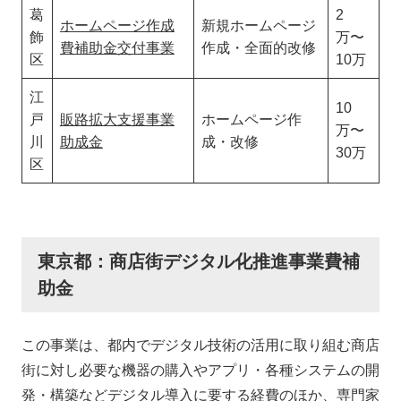
葛
2
ホームページ作成
新規ホームページ
飾
万〜
費補助金交付事業
作成・全面的改修
区
10万
江
10
戸
販路拡大支援事業
ホームページ作
万〜
川
助成金
成・改修
30万
区
東京都：商店街デジタル化推進事業費補
助金
この事業は、都内でデジタル技術の活用に取り組む商店
街に対し必要な機器の購入やアプリ・各種システムの開
発・構築などデジタル導入に要する経費のほか、専門家