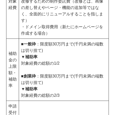
対象
改修するための制作委託費（改修とは、画像
経費
の差し替えやページ・機能の追加等ではな
く、全面的にリニューアルすることを指しま
す）
・ドメイン取得費用（新たにホームページを
作成する場合）
■一般枠
：限度額30万円まで(千円未満の端数
は切り捨て)
補助
▼補助率
金の
対象経費の総額の1/2
上限
額・
■創業枠
：限度額30万円まで(千円未満の端数
補助
は切り捨て)
率
▼補助率
対象経費の総額の2/3
申請
受付