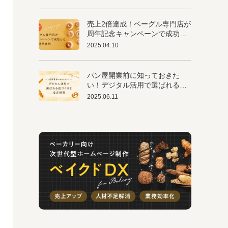
売上2倍達成！ベーグル専門店が
周年記念キャンペーンで成功し
たEC活用事例
2025.04.10
パン屋開業前に知っておきた
い！デジタル活用で選ばれる店
づくりと安定経営
2025.06.11