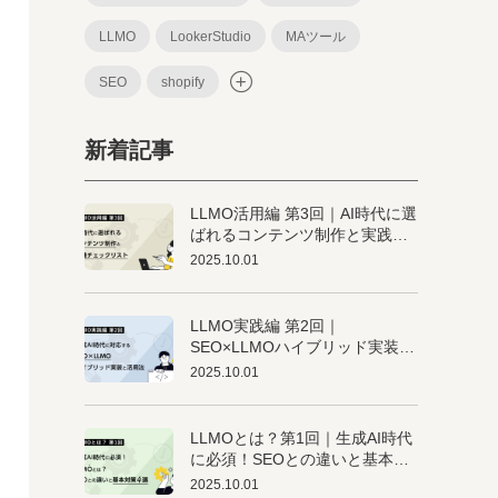
LLMO
LookerStudio
MAツール
SEO
shopify
新着記事
LLMO活用編 第3回｜AI時代に選
ばれるコンテンツ制作と実践チ
ェックリスト
2025.10.01
LLMO実践編 第2回｜
SEO×LLMOハイブリッド実装と
活用法
2025.10.01
LLMOとは？第1回｜生成AI時代
に必須！SEOとの違いと基本対
策4選
2025.10.01