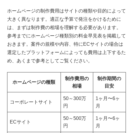
ホームページの制作費用はサイトの種類や目的によって
大きく異なります。適正な予算で発注をかけるために
は、まずは制作費の相場を理解する必要があります。
参考までにホームページ種類別の料金早見表を掲載して
おきます。案件の規模や内容、特にECサイトの場合は
選定したプラットフォームによっても費用は上下するた
初めての方へ
め、あくまで参考としてご覧ください。
サービス
制作費用の
制作期間の
ホームページの種類
相場
目安
制作事例
50～300万
1ヶ月〜6ヶ
ブログ
コーポレートサイト
円
月
お問い合わせ
50～500万
1ヶ月〜6ヶ
ECサイト
円
月